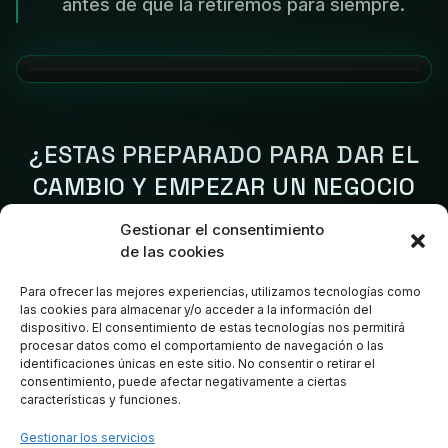
antes de que la retiremos para siempre.
¿ESTAS PREPARADO PARA DAR EL
CAMBIO Y EMPEZAR UN NEGOCIO
REAL?
Gestionar el consentimiento
de las cookies
Si tras ver la clase tienes claras las bases y quieres
resultados rápidos, haz clic abajo y veamos si calificas
Para ofrecer las mejores experiencias, utilizamos tecnologías como
para trabajar 1 a 1.
las cookies para almacenar y/o acceder a la información del
dispositivo. El consentimiento de estas tecnologías nos permitirá
procesar datos como el comportamiento de navegación o las
identificaciones únicas en este sitio. No consentir o retirar el
consentimiento, puede afectar negativamente a ciertas
AGENDAR LLAMADA DE ESCALADO
características y funciones.
Gestionar los servicios
* Plazas mensuales limitadas. Se requiere pre-cualificación.